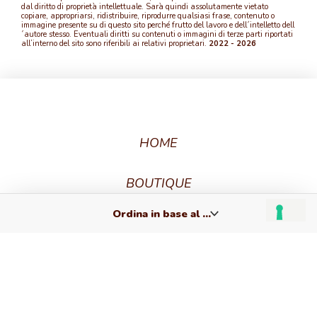
dal diritto di proprietà intellettuale. Sarà quindi assolutamente vietato
copiare, appropriarsi, ridistribuire, riprodurre qualsiasi frase, contenuto o
immagine presente su di questo sito perché frutto del lavoro e dell´intelletto dell
´autore stesso. Eventuali diritti su contenuti o immagini di terze parti riportati
all’interno del sito sono riferibili ai relativi proprietari.
2022 - 2026
HOME
BOUTIQUE
CART
CHECKOUT
CREA IL TUO GIOIELLO
CHE ARCHETIPO SEI?
CUSTOM CARE
FAQ