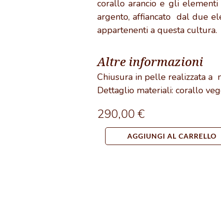
corallo arancio e gli elementi
argento, affiancato dal due el
appartenenti a questa cultura.
Altre informazioni
Chiusura in pelle realizzata a
Dettaglio materiali: corallo veg
290,00
€
Collana
AGGIUNGI AL CARRELLO
corallo
ed
elementi
berberi
quantità