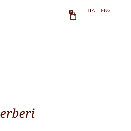
ITA
ENG
Carrello
0
berberi