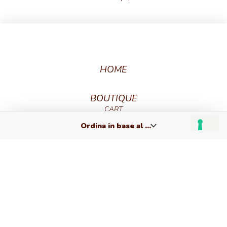
HOME
BOUTIQUE
CART
CHECKOUT
CREA IL TUO GIOIELLO
CHE ARCHETIPO SEI?
CUSTOM CARE
FAQ
CURA DEI GIOIELLI
TERMINI E CONDIZIONI