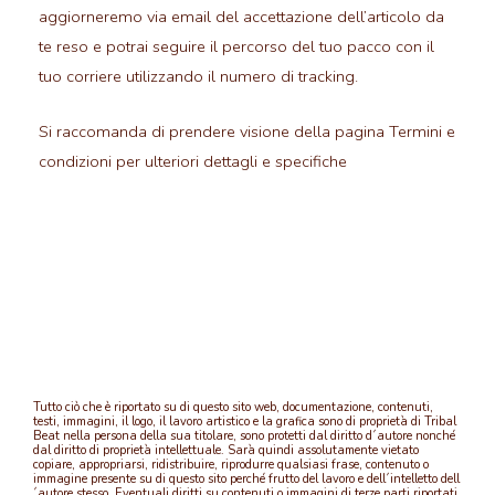
aggiorneremo via email del accettazione dell’articolo da
te reso e potrai seguire il percorso del tuo pacco con il
tuo corriere utilizzando il numero di tracking.
Si raccomanda di prendere visione della pagina Termini e
condizioni per ulteriori dettagli e specifiche
Tutto ciò che è riportato su di questo sito web, documentazione, contenuti,
testi, immagini, il logo, il lavoro artistico e la grafica sono di proprietà di Tribal
Beat nella persona della sua titolare, sono protetti dal diritto d´autore nonché
dal diritto di proprietà intellettuale. Sarà quindi assolutamente vietato
copiare, appropriarsi, ridistribuire, riprodurre qualsiasi frase, contenuto o
immagine presente su di questo sito perché frutto del lavoro e dell´intelletto dell
´autore stesso. Eventuali diritti su contenuti o immagini di terze parti riportati