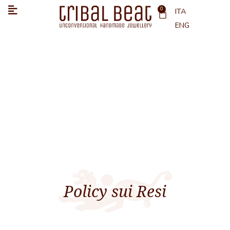
Vai
0
Carrello
ITA
al
ENG
contenuto
Policy sui Resi