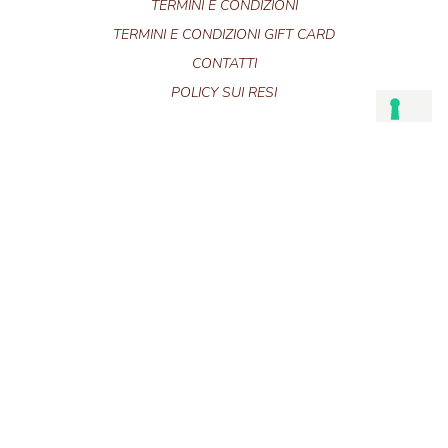
TERMINI E CONDIZIONI
TERMINI E CONDIZIONI GIFT CARD
CONTATTI
POLICY SUI RESI
ABOUT
QUESTO È TRIBAL BEAT
NEWS
CONTATTI
info@tribalbeatjewellery.com
FOLLOW US
@tribalbeat_jewellery
PRIVACY POLICY
COOKIE POLICY
P.I. 04370770896