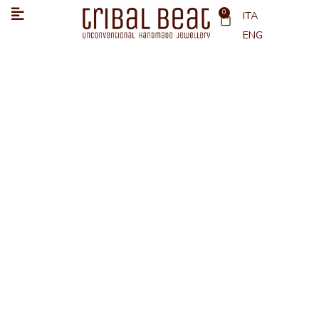
Vai
0
Carrello
ITA
al
ENG
contenuto