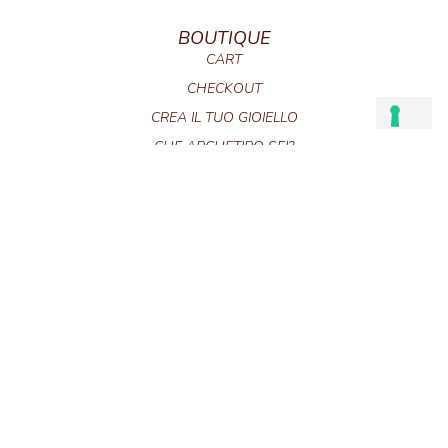
BOUTIQUE
CART
CHECKOUT
CREA IL TUO GIOIELLO
CHE ARCHETIPO SEI?
CUSTOM CARE
FAQ
CURA DEI GIOIELLI
TERMINI E CONDIZIONI
TERMINI E CONDIZIONI GIFT CARD
CONTATTI
POLICY SUI RESI
ABOUT
QUESTO È TRIBAL BEAT